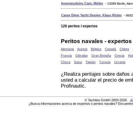
Ingenieurbüro Capt. Müller
- 13089 Berlin, Ale
Carpe Diem Yacht Design, Klaus Röder
- 8692
126 peritos / expertos
Peritos navales - experto
Alemania
Austria
Bélgica
Canadá
Chipre
Francia
Gibraltar
Gran Bretaña
Grecia
Hol
Checa
Suiza
Taiwán
Turquía
Ucrania
¿Realiza peritajes sobre daños 
usted a calcular el precio de e
Profinautic.
© Yachtino GmbH 2003-2026
Añ
¿Busca informaciones acerca de expertos o peritos navales? Encuentre a