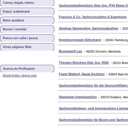
Canoa, kayak, remos
Sachverständigenbüro Dipl.-Ing. (FH) Elmar G
Esquí, wakeboard
Franzius & Co, Yachtconsulting & Expertisen
Moto acuática
Stephan Semmerling, Sachverständiger
- 202
Buceo / snorkel
Pesca con caña / pesca
Ingenieurgruppe Schumann
- 22041 Hamburg,
Otras páginas Web
Bootswerft Lax
- 46282 Dorsten, Alemania
Theodor Börchers Dipl. Ing. VDSI
- 28211 Bre
Acerca de Profinautic
Frank Waldorf, Naval Architect
- 53604 Bad Ho
Añadir/editar página web
Sachverständigenbüro für die Sportschiffahrt,
Steinacker Ingenieurbüro
- 56070 Koblenz, Al
Sachverständigen- und Ingenieurbüro Lierm
Sachverständigenbüro für Boote und Yachten,