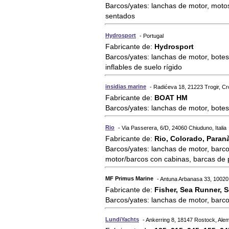
Barcos/yates: lanchas de motor, motos
sentados
Hydrosport
- Portugal
Fabricante de:
Hydrosport
Barcos/yates: lanchas de motor, botes
inflables de suelo rígido
insidias marine
- Radićeva 18, 21223 Trogir, Cr
Fabricante de:
BOAT HM
Barcos/yates: lanchas de motor, bote
Rio
- Via Passerera, 6/D, 24060 Chiuduno, Italia
Fabricante de:
Rio, Colorado, Paran
Barcos/yates: lanchas de motor, barco
motor/barcos con cabinas, barcas de
MF Primus Marine
- Antuna Arbanasa 33, 10020
Fabricante de:
Fisher, Sea Runner, S
Barcos/yates: lanchas de motor, barc
LundiYachts
- Ankerring 8, 18147 Rostock, Ale