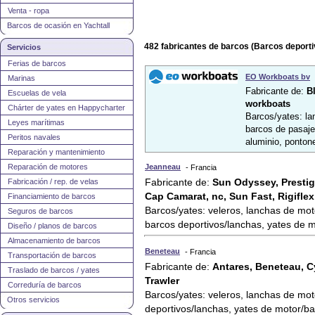
Venta - ropa
Barcos de ocasión en Yachtall
482 fabricantes de barcos (Barcos deporti
Servicios
Ferias de barcos
EO Workboats bv
Marinas
Fabricante de:
B
Escuelas de vela
workboats
Chárter de yates en Happycharter
Barcos/yates: la
Leyes marítimas
barcos de pasajer
Peritos navales
aluminio, ponton
Reparación y mantenimiento
Reparación de motores
Jeanneau
- Francia
Fabricante de:
Sun Odyssey, Prestig
Fabricación / rep. de velas
Cap Camarat, nc, Sun Fast, Rigiflex
Financiamiento de barcos
Barcos/yates: veleros, lanchas de mot
Seguros de barcos
barcos deportivos/lanchas, yates de 
Diseño / planos de barcos
Almacenamiento de barcos
Beneteau
- Francia
Transportación de barcos
Fabricante de:
Antares, Beneteau, Cy
Traslado de barcos / yates
Trawler
Correduría de barcos
Barcos/yates: veleros, lanchas de mot
Otros servicios
deportivos/lanchas, yates de motor/b