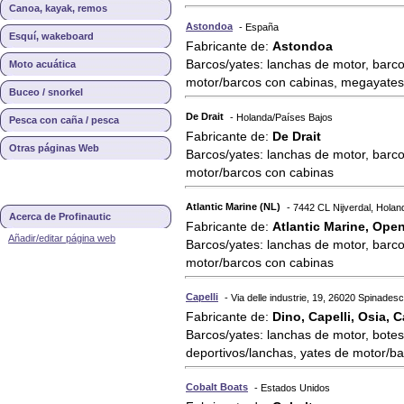
Canoa, kayak, remos
Astondoa
- España
Esquí, wakeboard
Fabricante de:
Astondoa
Barcos/yates: lanchas de motor, barco
Moto acuática
motor/barcos con cabinas, megayates
Buceo / snorkel
De Drait
- Holanda/Países Bajos
Pesca con caña / pesca
Fabricante de:
De Drait
Otras páginas Web
Barcos/yates: lanchas de motor, barco
motor/barcos con cabinas
Atlantic Marine (NL)
- 7442 CL Nijverdal, Hola
Acerca de Profinautic
Fabricante de:
Atlantic Marine, Open
Añadir/editar página web
Barcos/yates: lanchas de motor, barco
motor/barcos con cabinas
Capelli
- Via delle industrie, 19, 26020 Spinadesco
Fabricante de:
Dino, Capelli, Osia, 
Barcos/yates: lanchas de motor, bote
deportivos/lanchas, yates de motor/b
Cobalt Boats
- Estados Unidos