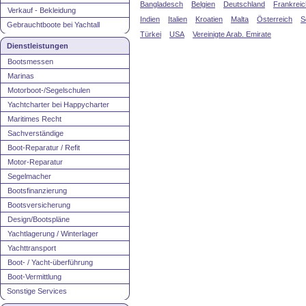
Bangladesch
Belgien
Deutschland
Frankreic
Verkauf - Bekleidung
Indien
Italien
Kroatien
Malta
Österreich
S
Gebrauchtboote bei Yachtall
Türkei
USA
Vereinigte Arab. Emirate
Dienstleistungen
Bootsmessen
Marinas
Motorboot-/Segelschulen
Yachtcharter bei Happycharter
Maritimes Recht
Sachverständige
Boot-Reparatur / Refit
Motor-Reparatur
Segelmacher
Bootsfinanzierung
Bootsversicherung
Design/Bootspläne
Yachtlagerung / Winterlager
Yachttransport
Boot- / Yacht-überführung
Boot-Vermittlung
Sonstige Services