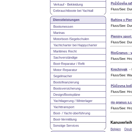
Požičovňa raf
Verkauf - Bekleidung
Fluss/See: Du
Gebrauchtboote bei Yachtall
Dienstleistungen
Rafting v Pie
Fluss/See: Du
Bootsmessen
Marinas
Pieniny spor
Motorboot-/Segelschulen
Fluss/See: Du
Yachtcharter bei Happycharter
Maritimes Recht
RioGranus - v
Sachverständige
Fluss/See: Hr
Boot-Reparatur / Refit
Krechnyak
-
Motor-Reparatur
Fluss/See: Waa
Segelmacher
Bootsfinanzierung
Půjčovna lod
Bootsversicherung
Fluss/See: Hro
Design/Bootspläne
Yachtlagerung / Winterlager
rio granus s.r
Yachttransport
Fluss/See: Hro
Boot- / Yacht-überführung
Boot-Vermittlung
Kanuverleih
Sonstige Services
Belgien
Deut