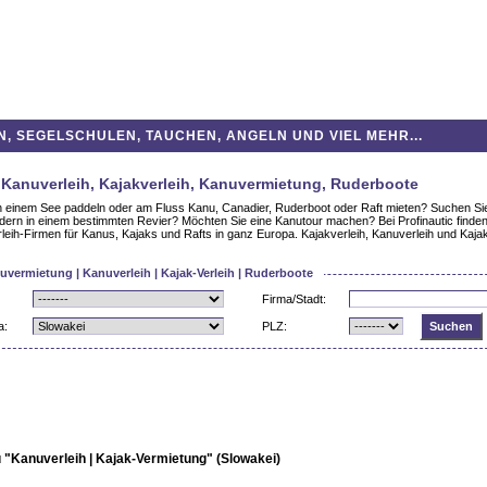
 SEGELSCHULEN, TAUCHEN, ANGELN UND VIEL MEHR...
 Kanuverleih, Kajakverleih, Kanuvermietung, Ruderboote
 einem See paddeln oder am Fluss Kanu, Canadier, Ruderboot oder Raft mieten? Suchen Sie
rn in einem bestimmten Revier? Möchten Sie eine Kanutour machen? Bei Profinautic finden
leih-Firmen für Kanus, Kajaks und Rafts in ganz Europa. Kajakverleih, Kanuverleih und Kajak
vermietung | Kanuverleih | Kajak-Verleih | Ruderboote
Firma/Stadt:
a:
PLZ:
u "Kanuverleih | Kajak-Vermietung" (Slowakei)