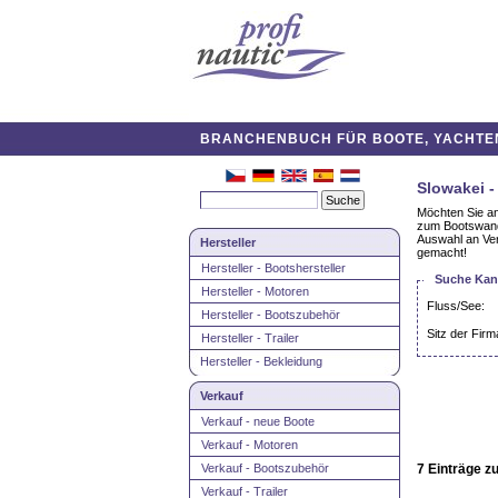
BRANCHENBUCH FÜR BOOTE, YACHTEN,
Slowakei -
Möchten Sie an
zum Bootswande
Auswahl an Ver
Hersteller
gemacht!
Hersteller - Bootshersteller
Suche Kanu
Hersteller - Motoren
Fluss/See:
Hersteller - Bootszubehör
Sitz der Firm
Hersteller - Trailer
Hersteller - Bekleidung
Verkauf
Verkauf - neue Boote
Verkauf - Motoren
Verkauf - Bootszubehör
7 Einträge z
Verkauf - Trailer