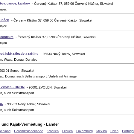
tov, canoe, kajakov
- Červený Kláštor 37, 059 06 Červený Kláštor, Slowakei
najec
ninách
- Červený Kláštor 37, 059 06 Červený Kláštor, Slowakei
najec
t centrum
- Červený Kláštor 37, 05906 Červený Kláštor, Slowakei
najec
odácké zájezdy a rafting
- 93533 Nový Tekov, Slowakei
on, Waag, Donau, Dunajec
 903 01 Senec, Slowakei
g, Donau, auch Selbsttransport, Verleih mit Anhänger
í Zvolen - HRON
- 96001 ZVOLEN, Slowakei
n, auch Selbsttransport
.o.
- 935 33 Nový Tekov, Slowakei
n, auch Selbsttransport
 und Kajak-Vermietung - Länder
schland
Holland/Niederlande
Kroatien
Litauen
Luxemburg
Mexiko
Polen
Portugal