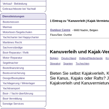
Verkauf - Bekleidung
Gebrauchtboote bei Yachtall
Dienstleistungen
1 Eintrag zu "Kanuverleih | Kajak-Vermietu
Bootsmessen
Marinas
Outdoor Centre
- 6660 Nadrin, Belgien
Motorboot-/Segelschulen
Fluss/See: Ourthe
Yachtcharter bei Happycharter
Maritimes Recht
Sachverständige
Kanuverleih und Kajak-Ve
Boot-Reparatur / Refit
Motor-Reparatur
Belgien
Deutschland
Holland/Niederlande
Kr
Segelmacher
Slowakei
Spanien
Tschechien
Bootsfinanzierung
Bieten Sie selbst Kajakverleih,
Bootsversicherung
Sie Kanus, Kajaks oder Rafts? 
Design/Bootspläne
Kajakverleih und Kanuvermietun
Yachtlagerung / Winterlager
Yachttransport
Boot- / Yacht-überführung
Boot-Vermittlung
Sonstige Services