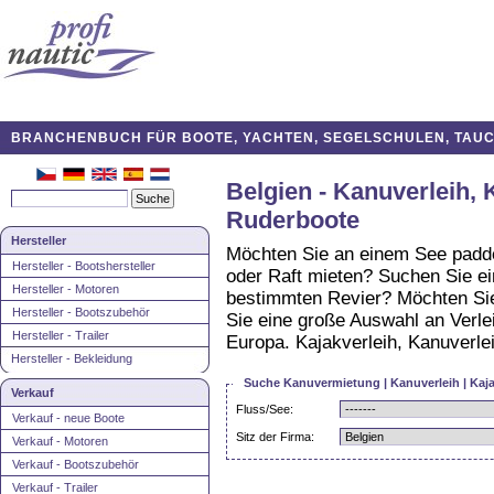
BRANCHENBUCH FÜR BOOTE, YACHTEN, SEGELSCHULEN, TAUCH
Belgien - Kanuverleih,
Ruderboote
Hersteller
Möchten Sie an einem See padde
Hersteller - Bootshersteller
oder Raft mieten? Suchen Sie e
Hersteller - Motoren
bestimmten Revier? Möchten Sie
Hersteller - Bootszubehör
Sie eine große Auswahl an Verle
Hersteller - Trailer
Europa. Kajakverleih, Kanuverle
Hersteller - Bekleidung
Suche Kanuvermietung | Kanuverleih | Kaja
Verkauf
Fluss/See:
Verkauf - neue Boote
Sitz der Firma:
Verkauf - Motoren
Verkauf - Bootszubehör
Verkauf - Trailer