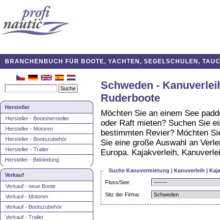
BRANCHENBUCH FÜR BOOTE, YACHTEN, SEGELSCHULEN, TAUCH
Schweden - Kanuverleih
Ruderboote
Hersteller
Möchten Sie an einem See padde
Hersteller - Bootshersteller
oder Raft mieten? Suchen Sie e
Hersteller - Motoren
bestimmten Revier? Möchten Sie
Hersteller - Bootszubehör
Sie eine große Auswahl an Verle
Hersteller - Trailer
Europa. Kajakverleih, Kanuverle
Hersteller - Bekleidung
Suche Kanuvermietung | Kanuverleih | Kaja
Verkauf
Fluss/See:
Verkauf - neue Boote
Sitz der Firma:
Verkauf - Motoren
Verkauf - Bootszubehör
Verkauf - Trailer