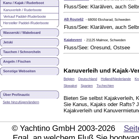
Kanu / Kajak / Ruderboot
Fluss/See: Klarälven, auch Selb
Kanuverleih / Ruderboote
Verkauf Paddel-/Ruderboote
AB Route62
- 68050 Eksharad, Schweden
Hersteller Paddel-/Ruderboote
Fluss/See: Klarälven, auch Selb
Wasserski / Wakeboard
Kajakevent
- 21125 Malmoe, Schweden
Jetski
Fluss/See: Oresund, Ostsee
Tauchen / Schnorcheln
Angeln / Fischen
Kanuverleih und Kajak-Ve
Sonstige Webseiten
Belgien
Deutschland
Holland/Niederlande
Kr
Slowakei
Spanien
Tschechien
Über Profinautic
Bieten Sie selbst Kajakverleih,
Seite hinzufügen/ändern
Sie Kanus, Kajaks oder Rafts? 
Kajakverleih und Kanuvermietun
© Yachtino GmbH 2003-2026
Seit
Egal, an welchem Fluß Sie bootwand