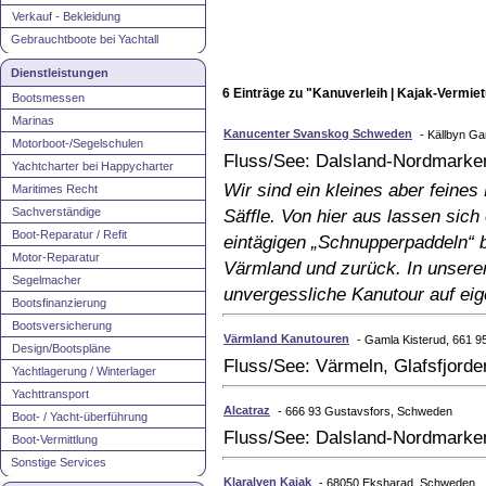
Verkauf - Bekleidung
Gebrauchtboote bei Yachtall
Dienstleistungen
6 Einträge zu "Kanuverleih | Kajak-Vermi
Bootsmessen
Marinas
Kanucenter Svanskog Schweden
- Källbyn G
Motorboot-/Segelschulen
Fluss/See: Dalsland-Nordmarken
Yachtcharter bei Happycharter
Wir sind ein kleines aber feine
Maritimes Recht
Sachverständige
Säffle. Von hier aus lassen sic
Boot-Reparatur / Refit
eintägigen „Schnupperpaddeln“ 
Motor-Reparatur
Värmland und zurück. In unserem 
Segelmacher
unvergessliche Kanutour auf eig
Bootsfinanzierung
Bootsversicherung
Värmland Kanutouren
- Gamla Kisterud, 661 
Design/Bootspläne
Fluss/See: Värmeln, Glafsfjord
Yachtlagerung / Winterlager
Yachttransport
Alcatraz
- 666 93 Gustavsfors, Schweden
Boot- / Yacht-überführung
Fluss/See: Dalsland-Nordmarken
Boot-Vermittlung
Sonstige Services
Klaralven Kajak
- 68050 Eksharad, Schweden