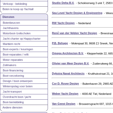
Studio Delta B.V.
- Schokkerweg 3 unit 7, 258
Verkoop - bekleding
Boten te koop op Yachtall
Sea Level Yacht Design & Engineering
- Wees
Diensten
Botenbeurzen
RW Yacht Design
- Nederland
Jachthavens
René van der Velden Yacht Design
Motorboot-/zeilscholen
- Breestraa
Jacht charter op Happycharter
P.B. Behage
- Molenpaal 30, 8608 ZJ Sneek, Ne
Maritiem recht
Boot-experts / keuringen
Omega Architecten B.V.
- Klepperheide 22, 66
Boot-reparaties / refit
Motor reparaties
Olivier van Meer Design B.V.
- Zuideruitweg 66
Zeilmakers
Boot-financiering
Dykstra Naval Architects
- Kruithuisstraat 21
Boot-verzekering
Design / boot ontwerpen
Cor D. Rover Design
- Buitenhaven 29, 2965 A
Winteropslag voor boten
Jacht-transport
Weber Yacht Design
- 4000 AE Tiel, Nederland
Overdracht boot / jacht
Boot-bemiddeling
Van Geest Design
- Brouwersgracht 697, 1015
Andere diensten