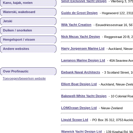
Sinot Exclusive Yacht Design
- Vlierberg 3, 3
Kano, kajak, roeien
Waterski, wakeboard
Guido de Groot Design
- Hogewoerd 122, 2311
Jetski
Wijk Yacht Creation
- Eeuwdriessestraat 16, 5
Duiken / snorkelen
Nick Mezas Yacht Design
- Reggestraat 20 B,
Hengelsport / vissen
Harry Jorgensen Marine Ltd
Andere websites
- Auckland, Nieuw
Lavranos Marine Design Ltd
- 40A Seaview Av
Over Profinautic
Ewbank Naval Architects
- 3 Scotland Street,
Toevoegen/bewerken website
Elliott Boat Design Ltd
- Auckland, Nieuw-Zeel
Bakewell-White Yacht Design
- 10 Colonial Ro
LOMOcean Design Ltd
- Nieuw-Zeeland
Liquid Scope Ltd
- PO Box 35 312, 0753 Auckl
Warwick Yacht Design Ltd
- 139 Kowhai Rd, Ma