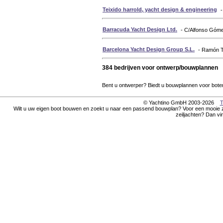
Teixido harrold, yacht design & engineering
-
Barracuda Yacht Design Ltd.
- C/Alfonso Góme
Barcelona Yacht Design Group S.L.
- Ramón T
384 bedrijven voor ontwerp/bouwplannen
Bent u ontwerper? Biedt u bouwplannen voor boten
© Yachtino GmbH 2003-2026
T
Wilt u uw eigen boot bouwen en zoekt u naar een passend bouwplan? Voor een mooie z
zeiljachten? Dan vi