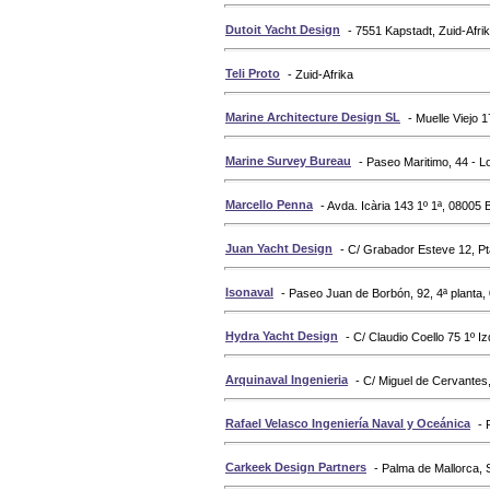
Dutoit Yacht Design
- 7551 Kapstadt, Zuid-Afri
Teli Proto
- Zuid-Afrika
Marine Architecture Design SL
- Muelle Viejo 
Marine Survey Bureau
- Paseo Maritimo, 44 - L
Marcello Penna
- Avda. Icària 143 1º 1ª, 08005
Juan Yacht Design
- C/ Grabador Esteve 12, Pt
Isonaval
- Paseo Juan de Borbón, 92, 4ª planta,
Hydra Yacht Design
- C/ Claudio Coello 75 1º I
Arquinaval Ingenieria
- C/ Miguel de Cervantes,
Rafael Velasco Ingeniería Naval y Oceánica
- 
Carkeek Design Partners
- Palma de Mallorca, 