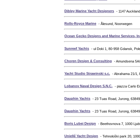
Dibley Marine Yacht Designers
- 1147 Aucklan
Rolls-Royce Marine
- Ålesund, Noorwegen
Ocean Gecko Designs and Marine Services, In
Sunreef Yachts
- ul Doki 1, 80-958 Gdansk, Pol
Choren Design & Consulting
- Amundsena 5A/
Yacht Studio Strawinski s.c.
- Abrahama 21/1, 
Lobanov Naval Design S.N.C.
- piazza Carlo Em
Dauphin Yachts
- 23 Tuas Road, Jurong, 63849
Dauphin Yachts
- 23 Tuas Road, Jurong, 63849
Boris Lubej Design
- Beethovnova 7, 1000 Ljubl
Uniellé Yacht Design
- Tehnološki park 20, 1000