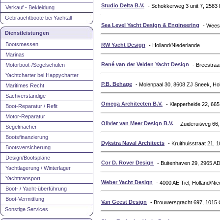
Studio Delta B.V.
- Schokkerweg 3 unit 7, 2583
Verkauf - Bekleidung
Gebrauchtboote bei Yachtall
Sea Level Yacht Design & Engineering
- Wees
Dienstleistungen
Bootsmessen
RW Yacht Design
- Holland/Niederlande
Marinas
René van der Velden Yacht Design
Motorboot-/Segelschulen
- Breestraa
Yachtcharter bei Happycharter
P.B. Behage
- Molenpaal 30, 8608 ZJ Sneek, Ho
Maritimes Recht
Sachverständige
Omega Architecten B.V.
- Klepperheide 22, 66
Boot-Reparatur / Refit
Motor-Reparatur
Olivier van Meer Design B.V.
- Zuideruitweg 66
Segelmacher
Bootsfinanzierung
Dykstra Naval Architects
- Kruithuisstraat 21,
Bootsversicherung
Design/Bootspläne
Cor D. Rover Design
- Buitenhaven 29, 2965 AD
Yachtlagerung / Winterlager
Yachttransport
Weber Yacht Design
- 4000 AE Tiel, Holland/Ni
Boot- / Yacht-überführung
Boot-Vermittlung
Van Geest Design
- Brouwersgracht 697, 1015 
Sonstige Services