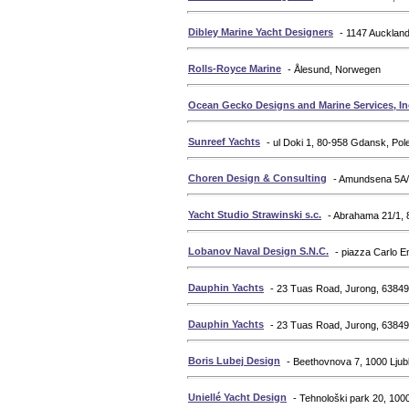
Dibley Marine Yacht Designers
- 1147 Aucklan
Rolls-Royce Marine
- Ålesund, Norwegen
Ocean Gecko Designs and Marine Services, In
Sunreef Yachts
- ul Doki 1, 80-958 Gdansk, Pol
Choren Design & Consulting
- Amundsena 5A/
Yacht Studio Strawinski s.c.
- Abrahama 21/1, 
Lobanov Naval Design S.N.C.
- piazza Carlo Em
Dauphin Yachts
- 23 Tuas Road, Jurong, 63849
Dauphin Yachts
- 23 Tuas Road, Jurong, 63849
Boris Lubej Design
- Beethovnova 7, 1000 Ljub
Uniellé Yacht Design
- Tehnološki park 20, 1000