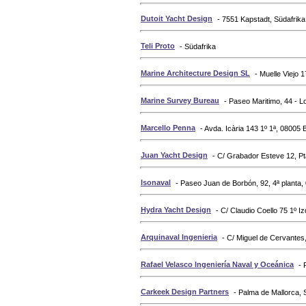
Dutoit Yacht Design
- 7551 Kapstadt, Südafrika
Teli Proto
- Südafrika
Marine Architecture Design SL
- Muelle Viejo 
Marine Survey Bureau
- Paseo Maritimo, 44 - L
Marcello Penna
- Avda. Icària 143 1º 1ª, 08005
Juan Yacht Design
- C/ Grabador Esteve 12, Pt
Isonaval
- Paseo Juan de Borbón, 92, 4ª planta
Hydra Yacht Design
- C/ Claudio Coello 75 1º I
Arquinaval Ingenieria
- C/ Miguel de Cervantes
Rafael Velasco Ingeniería Naval y Oceánica
- 
Carkeek Design Partners
- Palma de Mallorca, 