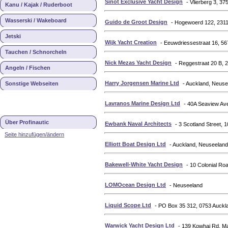
Sinot Exclusive Yacht Design
- Vlierberg 3, 3
Kanu / Kajak / Ruderboot
Wasserski / Wakeboard
Guido de Groot Design
- Hogewoerd 122, 2311
Jetski
Wijk Yacht Creation
- Eeuwdriessestraat 16, 5
Tauchen / Schnorcheln
Nick Mezas Yacht Design
- Reggestraat 20 B, 
Angeln / Fischen
Harry Jorgensen Marine Ltd
Sonstige Webseiten
- Auckland, Neuse
Lavranos Marine Design Ltd
- 40A Seaview Av
Über Profinautic
Ewbank Naval Architects
- 3 Scotland Street,
Seite hinzufügen/ändern
Elliott Boat Design Ltd
- Auckland, Neuseeland
Bakewell-White Yacht Design
- 10 Colonial Ro
LOMOcean Design Ltd
- Neuseeland
Liquid Scope Ltd
- PO Box 35 312, 0753 Auckl
Warwick Yacht Design Ltd
- 139 Kowhai Rd, Ma