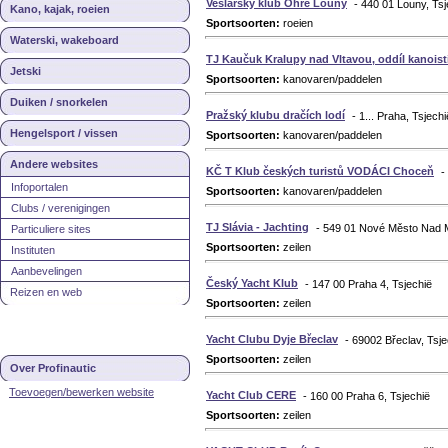
Veslařský klub Ohře Louny
- 440 01 Louny, Tsj
Kano, kajak, roeien
Sportsoorten:
roeien
Waterski, wakeboard
TJ Kaučuk Kralupy nad Vltavou, oddíl kanoist
Jetski
Sportsoorten:
kanovaren/paddelen
Duiken / snorkelen
Pražský klubu dračích lodí
- 1... Praha, Tsjechi
Hengelsport / vissen
Sportsoorten:
kanovaren/paddelen
Andere websites
KČ T Klub českých turistů VODÁCI Choceň
-
Infoportalen
Sportsoorten:
kanovaren/paddelen
Clubs / verenigingen
TJ Slávia - Jachting
- 549 01 Nové Město Nad Me
Particuliere sites
Sportsoorten:
zeilen
Instituten
Aanbevelingen
Český Yacht Klub
- 147 00 Praha 4, Tsjechië
Reizen en web
Sportsoorten:
zeilen
Yacht Clubu Dyje Břeclav
- 69002 Břeclav, Tsje
Sportsoorten:
zeilen
Over Profinautic
Toevoegen/bewerken website
Yacht Club CERE
- 160 00 Praha 6, Tsjechië
Sportsoorten:
zeilen