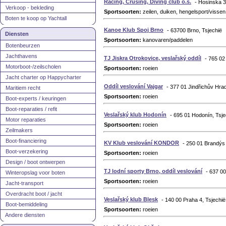
Racing, Crusing, Diving club o.s.
- Hosinska 3
Verkoop - bekleding
Sportsoorten:
zeilen, duiken, hengelsport/vissen
Boten te koop op Yachtall
Kanoe Klub Spoj Brno
- 63700 Brno, Tsjechië
Diensten
Sportsoorten:
kanovaren/paddelen
Botenbeurzen
Jachthavens
TJ Jiskra Otrokovice, veslařský oddíl
- 765 02
Motorboot-/zeilscholen
Sportsoorten:
roeien
Jacht charter op Happycharter
Oddíl veslování Vajgar
- 377 01 Jindřichův Hra
Maritiem recht
Sportsoorten:
roeien
Boot-experts / keuringen
Boot-reparaties / refit
Veslařský klub Hodonín
- 695 01 Hodonín, Tsje
Motor reparaties
Sportsoorten:
roeien
Zeilmakers
Boot-financiering
KV Klub veslování KONDOR
- 250 01 Brandýs
Boot-verzekering
Sportsoorten:
roeien
Design / boot ontwerpen
TJ lodní sporty Brno, oddíl veslování
- 637 00
Winteropslag voor boten
Sportsoorten:
roeien
Jacht-transport
Overdracht boot / jacht
Veslařský klub Blesk
- 140 00 Praha 4, Tsjechië
Boot-bemiddeling
Sportsoorten:
roeien
Andere diensten