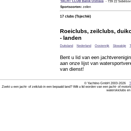
YACHT CLUB Baník Ostrava
- 739 22 Soběšovi
Sportsoorten:
zeilen
17 clubs (Tsjechië)
Roeiclubs, zeilclubs, dui
- landen
Duitsland
Nederland
Oostenrijk
Slowakije
T
Bent u lid van een jachtverenigi
aan onze lijst van watersportver
van dienst!
© Yachtino GmbH 2003-2026
T
Zoekt u een jacht- of zeilclub in een bepaald land? Wilt u lid worden van een jacht- of motorbo
waterskiclubs en 