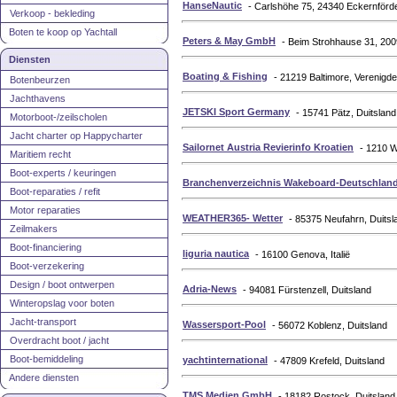
HanseNautic
- Carlshöhe 75, 24340 Eckernförde
Verkoop - bekleding
Boten te koop op Yachtall
Peters & May GmbH
- Beim Strohhause 31, 200
Diensten
Boating & Fishing
- 21219 Baltimore, Verenigde
Botenbeurzen
Jachthavens
JETSKI Sport Germany
- 15741 Pätz, Duitsland
Motorboot-/zeilscholen
Jacht charter op Happycharter
Sailornet Austria Revierinfo Kroatien
- 1210 W
Maritiem recht
Boot-experts / keuringen
Branchenverzeichnis Wakeboard-Deutschlan
Boot-reparaties / refit
Motor reparaties
WEATHER365- Wetter
- 85375 Neufahrn, Duitsl
Zeilmakers
Boot-financiering
liguria nautica
- 16100 Genova, Italië
Boot-verzekering
Design / boot ontwerpen
Adria-News
- 94081 Fürstenzell, Duitsland
Winteropslag voor boten
Jacht-transport
Wassersport-Pool
- 56072 Koblenz, Duitsland
Overdracht boot / jacht
Boot-bemiddeling
yachtinternational
- 47809 Krefeld, Duitsland
Andere diensten
TMS Medien GmbH
- 18182 Rostock, Duitsland