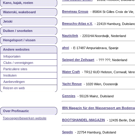
Kano, kajak, roeien
Beneteau Group
- 85804 St Gilles Croix de Vie,
Waterski, wakeboard
Jetski
Bewuchs-Atlas e.V.
- 22419 Hamburg, Duitslan
Duiken / snorkelen
Nauticlink
- 2201HA Noordwijk, Nederland
Hengelsport / vissen
ahoi
- E-17487 Ampuriabrava, Spanje
Andere websites
Infoportalen
Spiegel der Zeilvaart
- ??? ???, Nederland
Clubs / verenigingen
Particuliere sites
Water Craft
- TR12 6UD Helston, Cornwall, Veren
Instituten
Aanbevelingen
Yacht Revue
- 1020 Wien, Oostenrijk
Reizen en web
Gennies
- 55126 Mainz, Duitsland
IBN Magazin für den Wassersport am Bodens
Over Profinautic
Toevoegen/bewerken website
BOOTSHANDEL-MAGAZIN
- 12435 Berlin, Dui
Segeln
- 22754 Hamburg, Duitsland