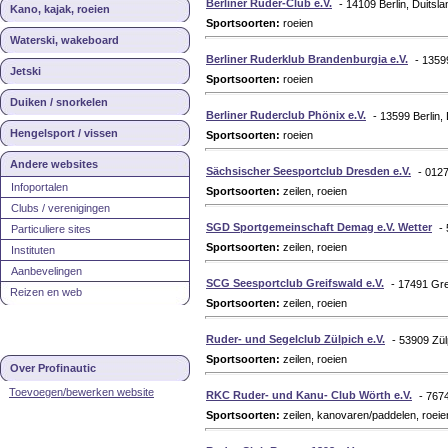
Berliner Ruder-Club e.V.
- 14109 Berlin, Duitsla
Kano, kajak, roeien
Sportsoorten:
roeien
Waterski, wakeboard
Berliner Ruderklub Brandenburgia e.V.
- 1359
Jetski
Sportsoorten:
roeien
Duiken / snorkelen
Berliner Ruderclub Phönix e.V.
- 13599 Berlin,
Hengelsport / vissen
Sportsoorten:
roeien
Andere websites
Sächsischer Seesportclub Dresden e.V.
- 012
Infoportalen
Sportsoorten:
zeilen, roeien
Clubs / verenigingen
SGD Sportgemeinschaft Demag e.V. Wetter
-
Particuliere sites
Sportsoorten:
zeilen, roeien
Instituten
Aanbevelingen
SCG Seesportclub Greifswald e.V.
- 17491 Gre
Reizen en web
Sportsoorten:
zeilen, roeien
Ruder- und Segelclub Zülpich e.V.
- 53909 Zül
Sportsoorten:
zeilen, roeien
Over Profinautic
Toevoegen/bewerken website
RKC Ruder- und Kanu- Club Wörth e.V.
- 767
Sportsoorten:
zeilen, kanovaren/paddelen, roeie