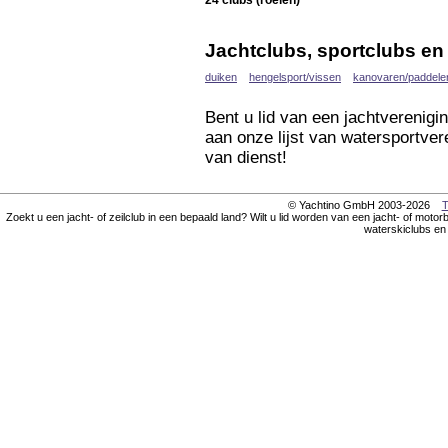
24 clubs (roeien)
Jachtclubs, sportclubs en
duiken
hengelsport/vissen
kanovaren/paddele
Bent u lid van een jachtverenigi
aan onze lijst van watersportver
van dienst!
© Yachtino GmbH 2003-2026
T
Zoekt u een jacht- of zeilclub in een bepaald land? Wilt u lid worden van een jacht- of motorbo
waterskiclubs en 