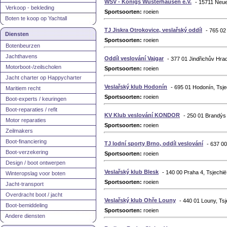
WSV - Königs Wusterhausen e.V.
- 15711 Neue
Verkoop - bekleding
Sportsoorten:
roeien
Boten te koop op Yachtall
TJ Jiskra Otrokovice, veslařský oddíl
- 765 02
Diensten
Sportsoorten:
roeien
Botenbeurzen
Jachthavens
Oddíl veslování Vajgar
- 377 01 Jindřichův Hra
Motorboot-/zeilscholen
Sportsoorten:
roeien
Jacht charter op Happycharter
Veslařský klub Hodonín
- 695 01 Hodonín, Tsje
Maritiem recht
Sportsoorten:
roeien
Boot-experts / keuringen
Boot-reparaties / refit
KV Klub veslování KONDOR
- 250 01 Brandýs
Motor reparaties
Sportsoorten:
roeien
Zeilmakers
Boot-financiering
TJ lodní sporty Brno, oddíl veslování
- 637 00
Boot-verzekering
Sportsoorten:
roeien
Design / boot ontwerpen
Veslařský klub Blesk
- 140 00 Praha 4, Tsjechië
Winteropslag voor boten
Sportsoorten:
roeien
Jacht-transport
Overdracht boot / jacht
Veslařský klub Ohře Louny
- 440 01 Louny, Tsj
Boot-bemiddeling
Sportsoorten:
roeien
Andere diensten