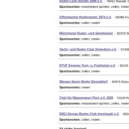
Ruder-Club Rastatt 1898 e.V.
- 76411 Rastatt, 
Sportsoorten:
motorboten/-jachten, zeilen, roeie
Offenbacher Ruderverein 1874 e.V.
- 60386 Fr
Sportsoorten:
zeilen, roeien
Münchener Ruder- und Segelverein
- 82319 S
Sportsoorten:
zeilen, roeien
Yacht- und Ruder-Club Attendorn e.V.
- 57439
Sportsoorten:
zeilen, roeien
ETUF Essener Turn- u. Fechtclub e.V.
- 45133
Sportsoorten:
zeilen, roeien
Wasser-Sport-Verein Düsseldorf
- 40474 Düsse
Sportsoorten:
roeien
Club für Wassersport Porz e.V. 1926
- 51143 Kö
Sportsoorten:
motorboten/-jachten, zeilen, roeie
DRCI Donau-Ruder-Club Ingolstadt e.V.
- 850
Sportsoorten:
zeilen, roeien