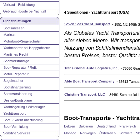
Verkauf - Bekleidung
Gebrauchtboote bei Yachtall
4 Speditionen - Yachttransport (USA)
Dienstleistungen
Seven Seas Yacht Transport
- 1851 NE 146th S
Bootsmessen
Als Globales Yacht Transportunt
Marinas
aller sieben Meere. Wir transpo
Motorboot-/Segelschulen
Nutzung von Schiffsliniendienste
Yachtcharter bei Happycharter
Maritimes Recht
besten Preisen, bester Qualität 
Sachverständige
Boot-Reparatur / Refit
Trans Global Auto Logistics, Inc,
- 75050 Gran
Motor-Reparatur
Segelmacher
Able Boat Transport Company
- 33613 Tampa
Bootsfinanzierung
Bootsversicherung
Christine Transport, LLC
- 34491 Summerfield
Design/Bootspläne
Yachtlagerung / Winterlager
Yachttransport
Boot-Transporte - Yachttra
Boot- / Yacht-überführung
Belgien
Bulgarien
Deutschland
Frankreich
Boot-Vermittlung
Sonstige Services
Monaco
Norwegen
Österreich
Schweiz
Sl