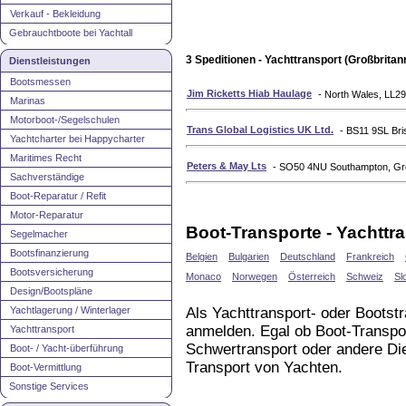
Verkauf - Bekleidung
Gebrauchtboote bei Yachtall
3 Speditionen - Yachttransport (Großbritan
Dienstleistungen
Bootsmessen
Jim Ricketts Hiab Haulage
- North Wales, LL2
Marinas
Motorboot-/Segelschulen
Trans Global Logistics UK Ltd.
- BS11 9SL Bri
Yachtcharter bei Happycharter
Maritimes Recht
Peters & May Lts
- SO50 4NU Southampton, Gro
Sachverständige
Boot-Reparatur / Refit
Motor-Reparatur
Boot-Transporte - Yachttra
Segelmacher
Bootsfinanzierung
Belgien
Bulgarien
Deutschland
Frankreich
Bootsversicherung
Monaco
Norwegen
Österreich
Schweiz
Sl
Design/Bootspläne
Yachtlagerung / Winterlager
Als Yachttransport- oder Bootst
anmelden. Egal ob Boot-Transpor
Yachttransport
Schwertransport oder andere D
Boot- / Yacht-überführung
Transport von Yachten.
Boot-Vermittlung
Sonstige Services