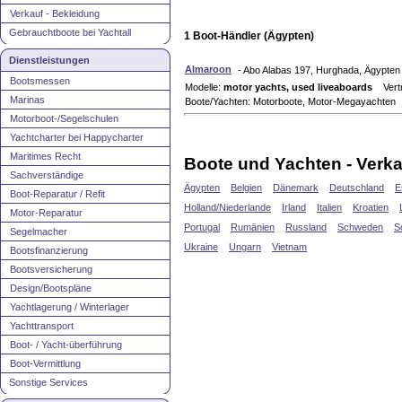
Verkauf - Bekleidung
Gebrauchtboote bei Yachtall
1 Boot-Händler (Ägypten)
Dienstleistungen
Almaroon
- Abo Alabas 197, Hurghada, Ägypten
Bootsmessen
Modelle:
motor yachts, used liveaboards
Vertr
Marinas
Boote/Yachten: Motorboote, Motor-Megayachten
Motorboot-/Segelschulen
Yachtcharter bei Happycharter
Maritimes Recht
Boote und Yachten - Verka
Sachverständige
Ägypten
Belgien
Dänemark
Deutschland
E
Boot-Reparatur / Refit
Holland/Niederlande
Irland
Italien
Kroatien
Motor-Reparatur
Portugal
Rumänien
Russland
Schweden
S
Segelmacher
Ukraine
Ungarn
Vietnam
Bootsfinanzierung
Bootsversicherung
Design/Bootspläne
Yachtlagerung / Winterlager
Yachttransport
Boot- / Yacht-überführung
Boot-Vermittlung
Sonstige Services