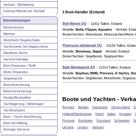
Verkauf - Bekleidung
Gebrauchtboote bei Yachtall
3 Boot-Händler (Estland)
Dienstleistungen
Bell-Marine OÜ
- 11911 Tallinn, Estland
Bootsmessen
Modelle:
Bella, Flipper, Aquador
Vertrieb: Estl
Marinas
Boote/Yachten: Motorboote, Motoryachten/Motor-
Motorboot-/Segelschulen
Prantsuse jahtlaevad OÜ
- 10120 Tallinn, Estla
Yachtcharter bei Happycharter
Modelle:
Beneteau, Najad
Vertrieb: Estland
Maritimes Recht
Boote/Yachten: Segelboote, Segelyachten
Sachverständige
Boot-Reparatur / Refit
Balti Merekaatrid AS
- 11314 Tallinn, Estland
Motor-Reparatur
Modelle:
Bayliner, BMB, Princess, X-Yachts, S
Boote/Yachten: Segelboote, Motorboote, Segelyac
Segelmacher
Bootsfinanzierung
Bootsversicherung
Design/Bootspläne
Boote und Yachten - Verka
Yachtlagerung / Winterlager
Ägypten
Belgien
Dänemark
Deutschland
E
Yachttransport
Holland/Niederlande
Irland
Italien
Kroatien
Boot- / Yacht-überführung
Portugal
Rumänien
Russland
Schweden
S
Boot-Vermittlung
Ukraine
Ungarn
Vietnam
Sonstige Services