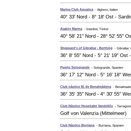
Marina Club Aquatica
- Alghero, Italien
40° 33' Nord - 8° 18' Ost - Sardi
Ataköy Marina
- Istanbul, Türkei
40° 58' 21'' Nord - 28° 52' 55''
Sheppard's of Gibraltar - Berthing
- Gibraltar,
36° 8' 55'' Nord - 5° 21' 19'' Os
Puerto Sotogrande
- Sotogrande, Spanien
36° 17' 12'' Nord - 5° 16' 18'' W
Club náutico M. de Benalmádena
- Benalmade
36° 35' 35'' Nord - 4° 30' 55'' W
Club Náutico Hospitalet Vandellós
- Tarragon
Golf von Valenzia (Mittelmeer)
Club Náutico Burriana
- Burriana, Spanien