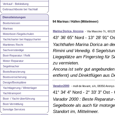
Verkauf - Bekleidung
Gebrauchtboote bei Yachtall
Dienstleistungen
94 Marinas / Häfen (Mittelmeer)
Bootsmessen
Marinas
Marina Dorica, Ancona
- Via Mascino 7c, 60125
Motorboot-/Segelschulen
43° 36' 65'' Nord - 13° 28' 91'' O
Yachtcharter bei Happycharter
Yachthafen Marina Dorica an der
Maritimes Recht
Rimini und Venedig. 6 Segelstun
Sachverständige
Boot-Reparatur / Refit
Liegeplätze am Fingersteg für 
Motor-Reparatur
zu vermieten.
Segelmacher
Ancona ist sehr gut angebunden
Bootsfinanzierung
entfernt) und Direktflügen aus 
Bootsversicherung
Design/Bootspläne
Varador2000
- moll de llevant, s/n, 08350 Areny
Yachtlagerung / Winterlager
41° 34' 4'' Nord - 2° 33' 3'' Ost 
Yachttransport
Varador 2000 : Beste Reparatur
Boot- / Yacht-überführung
Boot-Vermittlung
Segelboote als auch für motorget
Sonstige Services
Standort im, Mittelmeer.