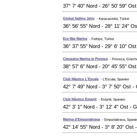
37° 7' 40'' Nord - 26° 50' 59'' Os
Global Sailing Jetty
- Karacasödüt, Türkei
36° 56' 55'' Nord - 28° 11' 24'' O
Ece Mar Marina
- Fethiye, Türkei
36° 37' 55'' Nord - 29° 6' 10'' Os
Cleopatra Marina in Preveza
- Preveza, Griech
38° 57' 6'' Nord - 20° 45' 55'' O
Club Náutico L'Escala
- L'Escala, Spanien
42° 7' 49'' Nord - 3° 7' 50'' Ost 
Club Náutico Estartit
- Estartit, Spanien
42° 3' 1'' Nord - 3° 12' 4'' Ost -
Marina d'Empuriabrava
- Empuriabrava, Spani
42° 14' 55'' Nord - 3° 8' 20'' Os