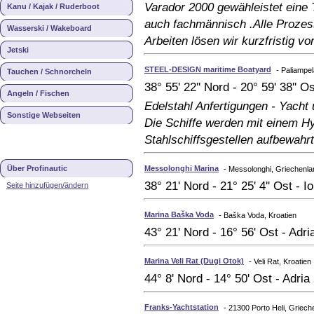
Varador 2000 gewähleistet eine T
Kanu / Kajak / Ruderboot
auch fachmännisch .Alle Prozes
Wasserski / Wakeboard
Arbeiten lösen wir kurzfristig vo
Jetski
STEEL-DESIGN maritime Boatyard
- Paliampe
Tauchen / Schnorcheln
38° 55' 22'' Nord - 20° 59' 38'' 
Angeln / Fischen
Edelstahl Anfertigungen - Yacht 
Sonstige Webseiten
Die Schiffe werden mit einem Hy
Stahlschiffsgestellen aufbewahrt
Über Profinautic
Messolonghi Marina
- Messolonghi, Griechenla
38° 21' Nord - 21° 25' 4'' Ost - 
Seite hinzufügen/ändern
Marina Baška Voda
- Baška Voda, Kroatien
43° 21' Nord - 16° 56' Ost - Adri
Marina Veli Rat (Dugi Otok)
- Veli Rat, Kroatien
44° 8' Nord - 14° 50' Ost - Adria
Franks-Yachtstation
- 21300 Porto Heli, Griech