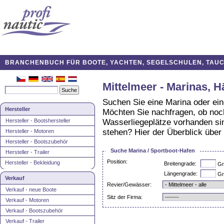
BRANCHENBUCH FÜR BOOTE, YACHTEN, SEGELSCHULEN, TAUCH
Mittelmeer - Marinas, 
Suchen Sie eine Marina oder ei
Hersteller
Möchten Sie nachfragen, ob noch
Hersteller - Bootshersteller
Wasserliegeplätze vorhanden sin
stehen? Hier der Überblick über
Hersteller - Motoren
Hersteller - Bootszubehör
Suche Marina / Sportboot-Hafen
Hersteller - Trailer
Position:
Hersteller - Bekleidung
Breitengrade:
Gr
Längengrade:
Gr
Verkauf
Revier/Gewässer:
Verkauf - neue Boote
Sitz der Firma:
Verkauf - Motoren
Verkauf - Bootszubehör
Verkauf - Trailer