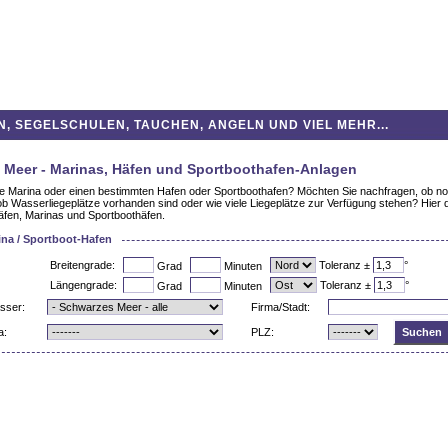
 SEGELSCHULEN, TAUCHEN, ANGELN UND VIEL MEHR...
 Meer - Marinas, Häfen und Sportboothafen-Anlagen
e Marina oder einen bestimmten Hafen oder Sportboothafen? Möchten Sie nachfragen, ob no
r ob Wasserliegeplätze vorhanden sind oder wie viele Liegeplätze zur Verfügung stehen? Hier 
fen, Marinas und Sportboothäfen.
na / Sportboot-Hafen
Breitengrade:
Toleranz ±
°
Grad
Minuten
Längengrade:
Toleranz ±
°
Grad
Minuten
sser:
Firma/Stadt:
a:
PLZ: