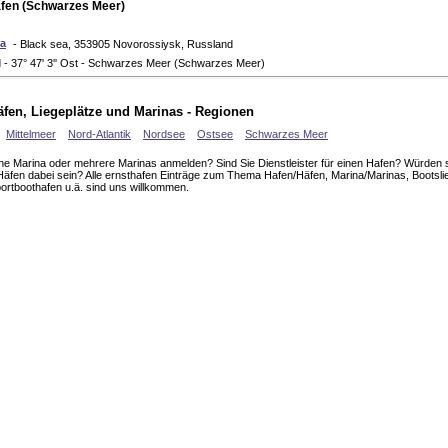
afen (Schwarzes Meer)
a
- Black sea, 353905 Novorossiysk, Russland
rd - 37° 47' 3'' Ost - Schwarzes Meer (Schwarzes Meer)
fen, Liegeplätze und Marinas - Regionen
Mittelmeer
Nord-Atlantik
Nordsee
Ostsee
Schwarzes Meer
ne Marina oder mehrere Marinas anmelden? Sind Sie Dienstleister für einen Hafen? Würden s
Häfen dabei sein? Alle ernsthafen Einträge zum Thema Hafen/Häfen, Marina/Marinas, Bootslie
portboothafen u.ä. sind uns willkommen.