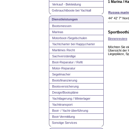
1 Marina / H
Verkauf - Bekleidung
Gebrauchtboote bei Yachtall
Russea marin
44° 42' 7'' No
Dienstleistungen
Bootsmessen
Marinas
Sportboothä
Motorboot-/Segelschulen
Binnenreviere
Yachtcharter bei Happycharter
Möchten Sie ei
Maritimes Recht
Übersicht der 
Liegeplätze, S
Sachverständige
Boot-Reparatur / Refit
Motor-Reparatur
Segelmacher
Bootsfinanzierung
Bootsversicherung
Design/Bootspläne
Yachtlagerung / Winterlager
Yachttransport
Boot- / Yacht-überführung
Boot-Vermittlung
Sonstige Services