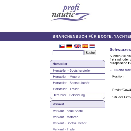
BRANCHENBUCH FÜR BOOTE, YACHTEN,
Schwarzes
Suchen Sie ein
frei sind, ode
europäische Hä
Hersteller
Suche Mari
Hersteller - Bootshersteller
Position:
Hersteller - Motoren
Hersteller - Bootszubehör
Hersteller - Trailer
Revier/Gewä
Hersteller - Bekleidung
Sitz der Firm
Verkauf
Verkauf - neue Boote
Verkauf - Motoren
Verkauf - Bootszubehör
Verkauf - Trailer