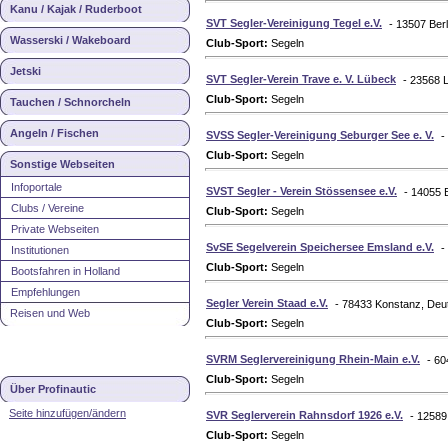
Kanu / Kajak / Ruderboot
SVT Segler-Vereinigung Tegel e.V.
- 13507 Berl
Wasserski / Wakeboard
Club-Sport:
Segeln
Jetski
SVT Segler-Verein Trave e. V. Lübeck
- 23568 
Club-Sport:
Segeln
Tauchen / Schnorcheln
Angeln / Fischen
SVSS Segler-Vereinigung Seburger See e. V.
-
Club-Sport:
Segeln
Sonstige Webseiten
Infoportale
SVST Segler - Verein Stössensee e.V.
- 14055 
Clubs / Vereine
Club-Sport:
Segeln
Private Webseiten
SvSE Segelverein Speichersee Emsland e.V.
-
Institutionen
Club-Sport:
Segeln
Bootsfahren in Holland
Empfehlungen
Segler Verein Staad e.V.
- 78433 Konstanz, Deu
Reisen und Web
Club-Sport:
Segeln
SVRM Seglervereinigung Rhein-Main e.V.
- 60
Club-Sport:
Segeln
Über Profinautic
Seite hinzufügen/ändern
SVR Seglerverein Rahnsdorf 1926 e.V.
- 12589
Club-Sport:
Segeln