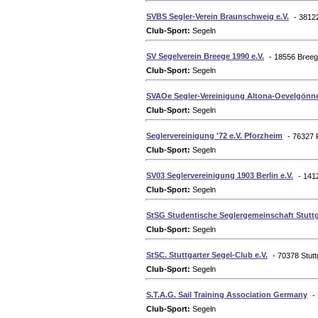
SVBS Segler-Verein Braunschweig e.V.
- 3812
Club-Sport:
Segeln
SV Segelverein Breege 1990 e.V.
- 18556 Breeg
Club-Sport:
Segeln
SVAOe Segler-Vereinigung Altona-Oevelgönne
Club-Sport:
Segeln
Seglervereinigung '72 e.V. Pforzheim
- 76327 
Club-Sport:
Segeln
SV03 Seglervereinigung 1903 Berlin e.V.
- 141
Club-Sport:
Segeln
StSG Studentische Seglergemeinschaft Stuttga
Club-Sport:
Segeln
StSC. Stuttgarter Segel-Club e.V.
- 70378 Stut
Club-Sport:
Segeln
S.T.A.G. Sail Training Association Germany
-
Club-Sport:
Segeln