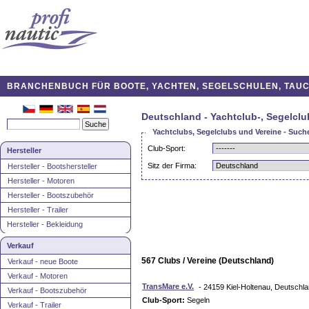
BRANCHENBUCH FÜR BOOTE, YACHTEN, SEGELSCHULEN, TAUCH
Deutschland - Yachtclub-, Segelclu
Yachtclubs, Segelclubs und Vereine - Such
Club-Sport:
Hersteller
Sitz der Firma:
Hersteller - Bootshersteller
Hersteller - Motoren
Hersteller - Bootszubehör
Hersteller - Trailer
Hersteller - Bekleidung
Verkauf
567 Clubs / Vereine (Deutschland)
Verkauf - neue Boote
Verkauf - Motoren
TransMare e.V.
- 24159 Kiel-Holtenau, Deutschl
Verkauf - Bootszubehör
Club-Sport:
Segeln
Verkauf - Trailer