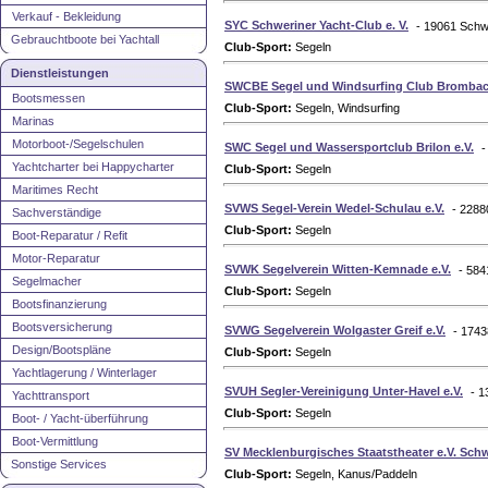
Verkauf - Bekleidung
SYC Schweriner Yacht-Club e. V.
- 19061 Schw
Gebrauchtboote bei Yachtall
Club-Sport:
Segeln
Dienstleistungen
SWCBE Segel und Windsurfing Club Brombac
Bootsmessen
Club-Sport:
Segeln, Windsurfing
Marinas
Motorboot-/Segelschulen
SWC Segel und Wassersportclub Brilon e.V.
-
Yachtcharter bei Happycharter
Club-Sport:
Segeln
Maritimes Recht
SVWS Segel-Verein Wedel-Schulau e.V.
- 2288
Sachverständige
Club-Sport:
Segeln
Boot-Reparatur / Refit
Motor-Reparatur
SVWK Segelverein Witten-Kemnade e.V.
- 584
Segelmacher
Club-Sport:
Segeln
Bootsfinanzierung
Bootsversicherung
SVWG Segelverein Wolgaster Greif e.V.
- 1743
Design/Bootspläne
Club-Sport:
Segeln
Yachtlagerung / Winterlager
SVUH Segler-Vereinigung Unter-Havel e.V.
- 1
Yachttransport
Club-Sport:
Segeln
Boot- / Yacht-überführung
Boot-Vermittlung
SV Mecklenburgisches Staatstheater e.V. Sch
Sonstige Services
Club-Sport:
Segeln, Kanus/Paddeln