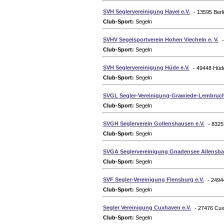
SVH Seglervereinigung Havel e.V.
- 13595 Berl
Club-Sport:
Segeln
SVHV Segelsportverein Hohen Viecheln e. V.
Club-Sport:
Segeln
SVH Seglervereinigung Hüde e.V.
- 49448 Hüd
Club-Sport:
Segeln
SVGL Segler-Vereinigung-Grawiede-Lembruch
Club-Sport:
Segeln
SVGH Seglerverein Gollenshausen e.V.
- 8325
Club-Sport:
Segeln
SVGA Seglervereinigung Gnadensee Allensb
Club-Sport:
Segeln
SVF Segler-Vereinigung Flensburg e.V.
- 2494
Club-Sport:
Segeln
Segler Vereinigung Cuxhaven e.V.
- 27476 Cu
Club-Sport:
Segeln