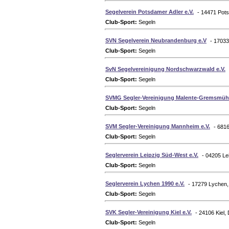
Segelverein Potsdamer Adler e.V.
- 14471 Pot
Club-Sport:
Segeln
SVN Segelverein Neubrandenburg e.V
- 1703
Club-Sport:
Segeln
SvN Segelvereinigung Nordschwarzwald e.V.
Club-Sport:
Segeln
SVMG Segler-Vereinigung Malente-Gremsmühl
Club-Sport:
Segeln
SVM Segler-Vereinigung Mannheim e.V.
- 681
Club-Sport:
Segeln
Seglerverein Leipzig Süd-West e.V.
- 04205 Le
Club-Sport:
Segeln
Seglerverein Lychen 1990 e.V.
- 17279 Lychen,
Club-Sport:
Segeln
SVK Segler-Vereinigung Kiel e.V.
- 24106 Kiel,
Club-Sport:
Segeln