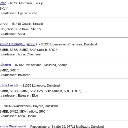
rter
- 48700 Marmaris, Turkije
 SKV
*)
 vaarlessen: Egeïsche zee
school
- 51410 Opatija, Kroatië
 SKV, SZV, SHV, Kroat, SRC
*)
vaarlessen: Adria
schule Chiemgau (WSSC)
- 83236 Übersee am Chiemsee, Duitsland
 SMBB, SZBB, SMBZ, SKV, radio-b, SRC
*)
 vaarlessen: Adria, Chiemsee
tcharter
- 07182 Port Adriano - Mallorca, Spanje
: SMBZ, SRC
*)
 vaarlessen: Balearen
Frank Lochte
- 21335 Lüneburg, Duitsland
 SMBB, SZBB, SMBZ, SKV, SZV, SHV, radio-b, SRC, LRC
*)
vaarlessen: Balearen, Elbe
- 94065 Waldkirchen / Bayern, Duitsland
 SMBB, SMBZ, SKV, radio-b, SRC
*)
 vaarlessen: Adria, Donau
chule Waterworld
- Poppenlauerer Straße 29, 97711 Maßbach, Duitsland