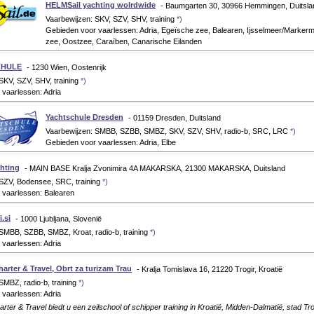
HELMSail yachting wolrdwide
- Baumgarten 30, 30966 Hemmingen, Duitsla
Vaarbewijzen: SKV, SZV, SHV, training
*)
Gebieden voor vaarlessen: Adria, Egeïsche zee, Balearen, Ijsselmeer/Marker
zee, Oostzee, Caraïben, Canarische Eilanden
CHULE
- 1230 Wien, Oostenrijk
SKV, SZV, SHV, training
*)
vaarlessen: Adria
Yachtschule Dresden
- 01159 Dresden, Duitsland
Vaarbewijzen: SMBB, SZBB, SMBZ, SKV, SZV, SHV, radio-b, SRC, LRC
*)
Gebieden voor vaarlessen: Adria, Elbe
hting
- MAIN BASE Kralja Zvonimira 4A MAKARSKA, 21300 MAKARSKA, Duitsland
 SZV, Bodensee, SRC, training
*)
 vaarlessen: Balearen
i.si
- 1000 Ljubljana, Slovenië
SMBB, SZBB, SMBZ, Kroat, radio-b, training
*)
vaarlessen: Adria
arter & Travel, Obrt za turizam Trau
- Kralja Tomislava 16, 21220 Trogir, Kroatië
SMBZ, radio-b, training
*)
vaarlessen: Adria
ter & Travel biedt u een zeilschool of schipper training in Kroatië, Midden-Dalmatië, stad Trog