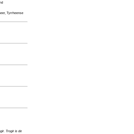
nd
meer, Tyrrheense
ir. Trogir is de