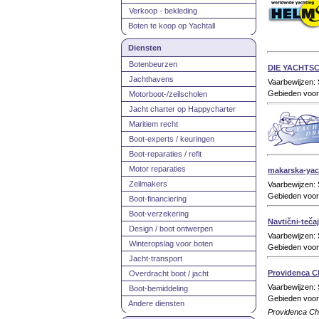
Verkoop - bekleding
Boten te koop op Yachtall
Diensten
Botenbeurzen
DIE YACHTS
Jachthavens
Vaarbewijzen: 
Gebieden voor 
Motorboot-/zeilscholen
Jacht charter op Happycharter
Maritiem recht
Boot-experts / keuringen
Boot-reparaties / refit
Motor reparaties
makarska-yac
Zeilmakers
Vaarbewijzen:
Gebieden voor
Boot-financiering
Boot-verzekering
Navtični-tečaj
Design / boot ontwerpen
Vaarbewijzen: 
Winteropslag voor boten
Gebieden voor 
Jacht-transport
Providenca Ch
Overdracht boot / jacht
Vaarbewijzen: 
Boot-bemiddeling
Gebieden voor 
Andere diensten
Providenca Char