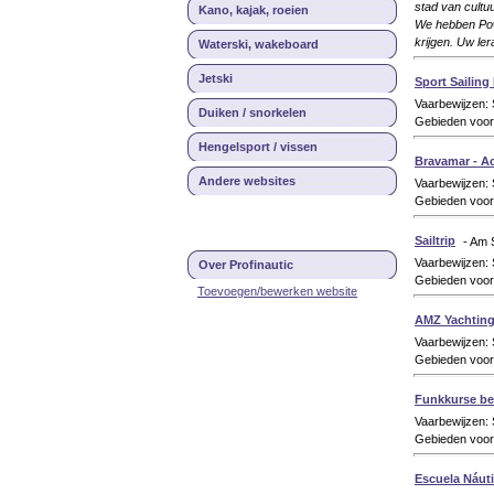
stad van cultuu
Kano, kajak, roeien
We hebben Powe
krijgen. Uw ler
Waterski, wakeboard
Jetski
Sport Sailing 
Vaarbewijzen:
Duiken / snorkelen
Gebieden voor 
Hengelsport / vissen
Bravamar - Ac
Andere websites
Vaarbewijzen:
Gebieden voor
Sailtrip
- Am 
Vaarbewijzen:
Over Profinautic
Gebieden voor
Toevoegen/bewerken website
AMZ Yachtin
Vaarbewijzen:
Gebieden voor
Funkkurse be
Vaarbewijzen
Gebieden voor
Escuela Náuti