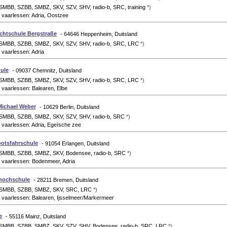
 SMBB, SZBB, SMBZ, SKV, SZV, SHV, radio-b, SRC, training
*)
 vaarlessen: Adria, Oostzee
achtschule Bergstraße
- 64646 Heppenheim, Duitsland
 SMBB, SZBB, SMBZ, SKV, SZV, SHV, radio-b, SRC, LRC
*)
vaarlessen: Adria
ule
- 09037 Chemnitz, Duitsland
 SMBB, SZBB, SMBZ, SKV, SZV, SHV, radio-b, SRC, LRC
*)
vaarlessen: Balearen, Elbe
Michael Weber
- 10629 Berlin, Duitsland
 SMBB, SZBB, SMBZ, SKV, SZV, SHV, radio-b, SRC
*)
 vaarlessen: Adria, Egeïsche zee
ootsfahrschule
- 91054 Erlangen, Duitsland
 SMBB, SZBB, SMBZ, SKV, Bodensee, radio-b, SRC
*)
 vaarlessen: Bodenmeer, Adria
hochschule
- 28211 Bremen, Duitsland
: SMBB, SZBB, SMBZ, SKV, SRC, LRC
*)
 vaarlessen: Balearen, Ijsselmeer/Markermeer
e
- 55116 Mainz, Duitsland
 SMBB, SZBB, SMBZ, SKV, SZV, SHV, Bodensee, radio-b, SRC, LRC
*)