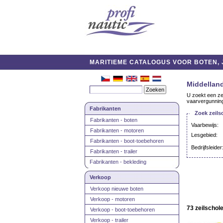
MARITIEME CATALOGUS VOOR BOTEN, J
Middellan
U zoekt een zei
vaarvergunning
Fabrikanten
Zoek zeil
Fabrikanten - boten
Vaarbewijs:
Fabrikanten - motoren
Lesgebied:
Fabrikanten - boot-toebehoren
Bedrijfsleider
Fabrikanten - trailer
Fabrikanten - bekleding
Verkoop
Verkoop nieuwe boten
Verkoop - motoren
73 zeilschol
Verkoop - boot-toebehoren
Verkoop - trailer