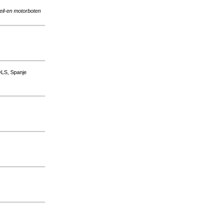
eil-en motorboten
LS, Spanje