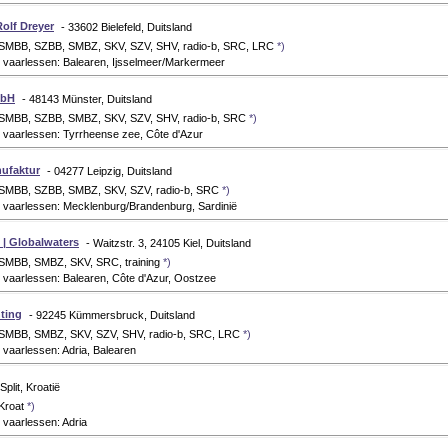
olf Dreyer
- 33602 Bielefeld, Duitsland
 SMBB, SZBB, SMBZ, SKV, SZV, SHV, radio-b, SRC, LRC
*)
 vaarlessen: Balearen, Ijsselmeer/Markermeer
mbH
- 48143 Münster, Duitsland
 SMBB, SZBB, SMBZ, SKV, SZV, SHV, radio-b, SRC
*)
 vaarlessen: Tyrrheense zee, Côte d'Azur
nufaktur
- 04277 Leipzig, Duitsland
 SMBB, SZBB, SMBZ, SKV, SZV, radio-b, SRC
*)
 vaarlessen: Mecklenburg/Brandenburg, Sardinië
| Globalwaters
- Waitzstr. 3, 24105 Kiel, Duitsland
 SMBB, SMBZ, SKV, SRC, training
*)
vaarlessen: Balearen, Côte d'Azur, Oostzee
ting
- 92245 Kümmersbruck, Duitsland
 SMBB, SMBZ, SKV, SZV, SHV, radio-b, SRC, LRC
*)
vaarlessen: Adria, Balearen
Split, Kroatië
 Kroat
*)
vaarlessen: Adria