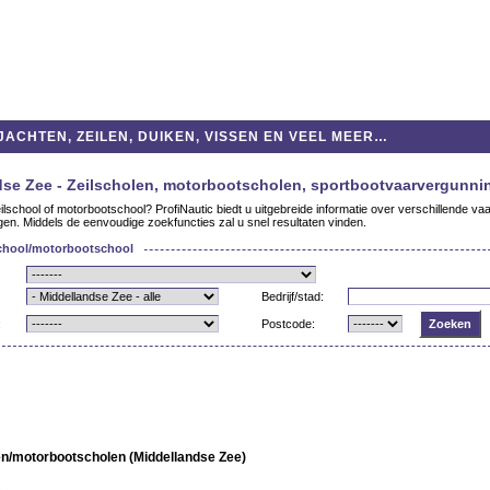
ACHTEN, ZEILEN, DUIKEN, VISSEN EN VEEL MEER…
dse Zee - Zeilscholen, motorbootscholen, sportbootvaarvergunni
lschool of motorbootschool? ProfiNautic biedt u uitgebreide informatie over verschillende va
en. Middels de eenvoudige zoekfuncties zal u snel resultaten vinden.
school/motorbootschool
Bedrijf/stad:
:
Postcode:
en/motorbootscholen (Middellandse Zee)