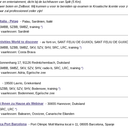
r en entertainment, dicht bij de luchthaven van Split (5 Km).
r boten en Zeilboot. Wij kunnen u voor te bereiden op examen te Kroatische licentie voor z
aar zal professioneel zeiler zijn!
Italia - Petag
- Palau, Sardinien, Italië
 SMBB, SZBB, SMBZ, training
*)
vaarlessen: Sardinië
tivities World to discover
- av forti sn, SANT FELIU DE GUIXOL SANT FELIU DE GUIXO
 SMBB, SZBB, SMBZ, SKV, SZV, SHV, SRC, LRC, training
*)
 vaarlessen: Costa Brava
Sonnenhang 17, 91126 Rednitzhembach, Duitsland
 SMBB, SMBZ, SKV, SZV, SHV, radio-b, SRC, LRC, training
*)
 vaarlessen: Adria, Egeïsche zee
g
- 19500 Lavrio, Griekenland
 SZBB, SKV, SZV, SHV, Bodensee, training
*)
 vaarlessen: Bodenmeer, Egeïsche zee
i Ihnen zu Hause als Webinar
- 30655 Hannover, Duitsland
: SRC, LRC
*)
 vaarlessen: Balearen, Oostzee, Canarische Eilanden
ca Port Barcelona
- Port Olimpic Moll Marina local n·11, 08005 Barcelona, Spanje