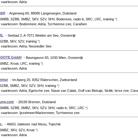
vaarlessen: Adria
mbH
- Argenweg 60, 88085 Langenargen, Duitsland
 SMBB, SZBB, SMBZ, SKV, SZV, SHV, Bodensee, radio-b, SRC, LRC, training
*)
 vaarlessen: Bodenmeer, Adria, Tyrrheense zee, Caraïben
DL
- Seebad 2, A-7071 Weiden am See, Oostenrijk
SZBB, SKV, SZV, training
*)
vaarlessen: Adria, Neusiedler See
BOOTE GmbH
- Baumgasse 83, 1030 Wien, Oostenrijk
SMBZ, Kroat, LRC, training
*)
vaarlessen: Adria
entur
- Im Aperg 20, 8352 Räterschen, Zwitserland
 SZBB, SMBZ, SKV, SZV, SHV, training
*)
vaarlessen: Adria, Egeïsche zee, Nauw van Calais, Golf van Biskaje, Sicilië, Ierse zee, Car
dung.com
- 28195 Bremen, Duitsland
 SMBB, SZBB, SMBZ, SKV, SZV, SHV, radio-b, SRC, LRC
*)
 vaarlessen: Ijsselmeer/Markermeer, Tyrrheense zee
o.
- 46601 Jablonec nad Nisou, Tsjechië
 SMBZ, SKV, SZV, Kroat
*)
vaarlessen: Adria