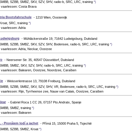
 SMBB, SZBB, SMBZ, SKV, SZV, SHV, radio-b, SRC, LRC, training
*)
 vaarlessen: Costa Brava
tria Bootsfahrschule
- 1210 Wien, Oostenrijk
Kroat, SRC, training
*)
vaarlessen: Adria
Ludwigsburg
- Mühläckerstraße 19, 71642 Ludwigsburg, Duitsland
 SMBB, SZBB, SMBZ, SKV, SZV, SHV, Bodensee, radio-b, SRC, LRC, training
*)
 vaarlessen: Adria, Neckar, Oostzee
fo
- Neersener Str. 35, 40547 Düsseldorf, Duitsland
 SMBB, SMBZ, SKV, SZV, SHV, radio-b, SRC, LRC, training
*)
 vaarlessen: Balearen, Oostzee, Noordzee, Caraïben
ie
- Weisserlentrasse 13, 79108 Freiburg, Duitsland
 SMBB, SZBB, SMBZ, SKV, SZV, SHV, VR, Bodensee, radio-b, SRC, LRC, training
*)
 vaarlessen: Rijn, Tyrrheense zee, Nauw van Calais, Oostzee, Caraïben
lear
- Gabriel Roca 1 CC 26, 07157 Pto.Andratx, Spanje
 SMBB, SMBZ, training
*)
 vaarlessen: Balearen
o. - Pronájem lodí a jachet
- Přímá 15, 15000 Praha 5, Tsjechië
: SMBB, SZBB, SMBZ, Kroat
*)