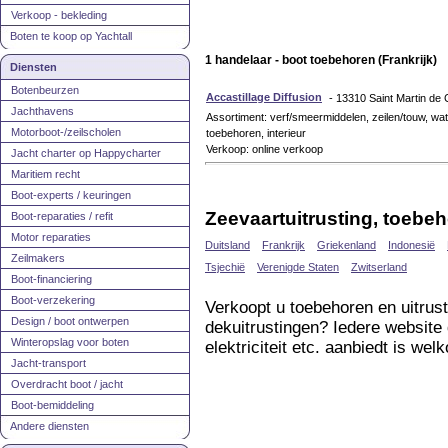
Verkoop - bekleding
Boten te koop op Yachtall
1 handelaar - boot toebehoren (Frankrijk)
Diensten
Botenbeurzen
Accastillage Diffusion
- 13310 Saint Martin de 
Jachthavens
Assortiment: verf/smeermiddelen, zeilen/touw, water
Motorboot-/zeilscholen
toebehoren, interieur
Verkoop: online verkoop
Jacht charter op Happycharter
Maritiem recht
Boot-experts / keuringen
Zeevaartuitrusting, toebe
Boot-reparaties / refit
Motor reparaties
Duitsland
Frankrijk
Griekenland
Indonesië
Zeilmakers
Tsjechië
Verenigde Staten
Zwitserland
Boot-financiering
Boot-verzekering
Verkoopt u toebehoren en uitrus
Design / boot ontwerpen
dekuitrustingen? Iedere website 
Winteropslag voor boten
elektriciteit etc. aanbiedt is wel
Jacht-transport
Overdracht boot / jacht
Boot-bemiddeling
Andere diensten