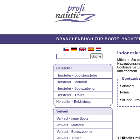
BRANCHENBUCH FÜR BOOTE, YACHTEN,
Indonesie
Möchten Sie ei
Navigationssys
Bootsausrüstun
Hersteller
und Yachten!
Hersteller - Bootshersteller
Bootszube
Hersteller - Motoren
Sortiment:
Hersteller - Bootszubehör
Firma:
Hersteller - Trailer
Sitz der Firm
Hersteller - Bekleidung
Verkauf
Verkauf - neue Boote
Verkauf - Motoren
Verkauf - Bootszubehör
1 Händler mi
Verkauf - Trailer