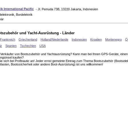
k International Pacific
- Jl. Pemuda 73B, 13220 Jakarta, Indonesien
elektronik, Bordelektrik
när
otszubehör und Yacht-Ausrüstung - Länder
Frankreich
Griechenland
Holland/Niederlande
Indonesien
Kroatien
Montenegro
Ö
iz
Spanien
Tschechien
USA
st Verkäufer von Bootszubehör und Yachtausrüstung? Kann man bei Ihnen GPS-Geräte, ein
ungsinsel kaufen?
e sich bei Profinautic an! Jeder ernst gemeinte Eintrag zum Thema Bootszubehör (Bootselek
 Masten, Bootssicherheit oder andere Boot-Ausrüstung) ist uns willkommen!