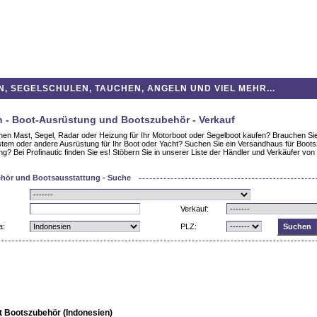
 SEGELSCHULEN, TAUCHEN, ANGELN UND VIEL MEHR...
n - Boot-Ausrüstung und Bootszubehör - Verkauf
nen Mast, Segel, Radar oder Heizung für Ihr Motorboot oder Segelboot kaufen? Brauchen Si
tem oder andere Ausrüstung für Ihr Boot oder Yacht? Suchen Sie ein Versandhaus für Boot
g? Bei Profinautic finden Sie es! Stöbern Sie in unserer Liste der Händler und Verkäufer von
hör und Bootsausstattung - Suche
Verkauf:
a:
PLZ:
t Bootszubehör (Indonesien)