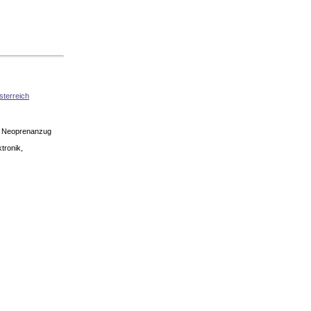
sterreich
en Neoprenanzug
tronik,