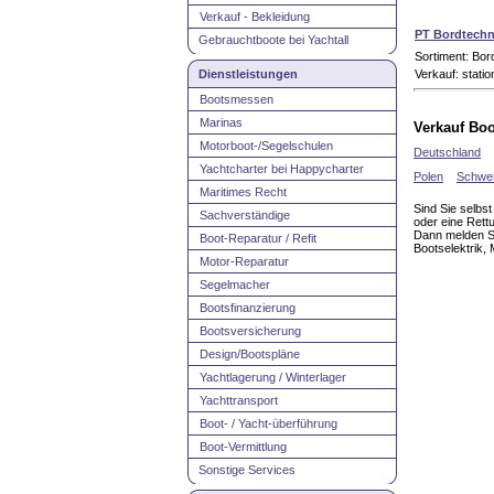
Verkauf - Bekleidung
PT Bordtechni
Gebrauchtboote bei Yachtall
Sortiment: Bord
Dienstleistungen
Verkauf: statio
Bootsmessen
Marinas
Verkauf Bo
Motorboot-/Segelschulen
Deutschland
Yachtcharter bei Happycharter
Polen
Schwe
Maritimes Recht
Sind Sie selb
Sachverständige
oder eine Rett
Dann melden Si
Boot-Reparatur / Refit
Bootselektrik,
Motor-Reparatur
Segelmacher
Bootsfinanzierung
Bootsversicherung
Design/Bootspläne
Yachtlagerung / Winterlager
Yachttransport
Boot- / Yacht-überführung
Boot-Vermittlung
Sonstige Services