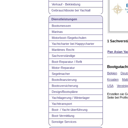
Verkauf - Bekleidung
Gebrauchtboote bei Yachtall
Dienstleistungen
Bootsmessen
Marinas
Motorboot-/Segelschulen
1 Sachverstä
Yachtcharter bei Happycharter
Maritimes Recht
Pan Asian Yac
Sachverständige
Boot-Reparatur / Refit
Bootgutacht
Motor-Reparatur
Belgien
Deut
Segelmacher
Kroatien
Malt
Bootsfinanzierung
Bootsversicherung
USA
Vereinig
Design/Bootspläne
Erstellen sie 
Seite bei Profin
Yachtlagerung / Winterlager
Yachttransport
Boot- / Yacht-überführung
Boot-Vermittlung
Sonstige Services