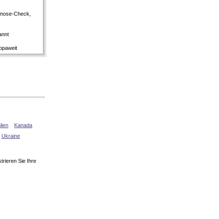
smose-Check,
annt
ropaweit
alien
Kanada
Ukraine
rieren Sie Ihre