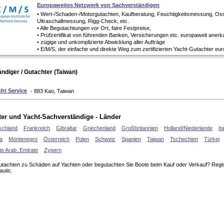
Europaweites Netzwerk von Sachverständigen
• Wert-/Schaden-/Motorgutachten, Kaufberatung, Feuchtigkeitsmessung, O
Ultraschallmessung, Rigg-Check, etc.
• Alle Begutachtungen vor Ort, faire Festpreise,
• Prüfzertifikat von führenden Banken, Versicherungen etc. europaweit anerk
• zügige und unkomplizierte Abwicklung aller Aufträge
• E/M/S, der einfache und direkte Weg zum zertifizierten Yacht-Gutachter eu
ndiger / Gutachter (Taiwan)
ht Service
- 883 Kao, Taiwan
er und Yacht-Sachverständige - Länder
schland
Frankreich
Gibraltar
Griechenland
Großbritannien
Holland/Niederlande
It
a
Montenegro
Österreich
Polen
Schweiz
Spanien
Taiwan
Tschechien
Türkei
te Arab. Emirate
Zypern
Gutachten zu Schäden auf Yachten oder begutachten Sie Boote beim Kauf oder Verkauf? Regist
autic.