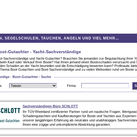
 SEGELSCHULEN, TAUCHEN, ANGELN UND VIEL MEHR...
oot-Gutachter - Yacht-Sachverständige
ot-Sachverständige und Yacht-Gutachter? Brauchen Sie jemanden zur Begutachtung Ihrer Y
 beim Kauf oder Verkauf Ihrer Boote? Hat Ihnen jemand einen Bootsschaden verursacht und 
den Schaden an der Yacht beurteilen und die Entschädigung bewerten kann? Profinautic biete
 Thema Boot-Gutachten und Boot-Sachverständige und zu vielen Webseiten rund um Boote u
ndige - Boot-Gutachter - Suche
a:
Firma:
Sachverständigen-Büro SCHLOTT
Ihr TÜV-Rheinland zertifizierter Partner rund um nautische Fragen. Wertguta
Schadengutachten und Kaufberatungen für Boote und Yachten aus Experten-
unserer langjährigen Erfahrung als neutrales und unabhängiges Sachverstän
Ihnen eine zügige und unkomplizierte Abwicklung garantiert.