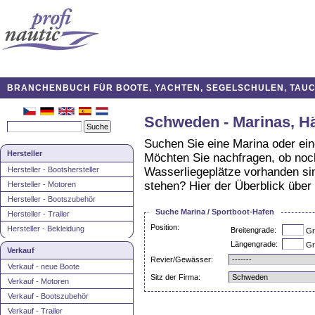
BRANCHENBUCH FÜR BOOTE, YACHTEN, SEGELSCHULEN, TAUCH
Schweden - Marinas, H
Suchen Sie eine Marina oder ei
Hersteller
Möchten Sie nachfragen, ob noch
Hersteller - Bootshersteller
Wasserliegeplätze vorhanden sin
stehen? Hier der Überblick über
Hersteller - Motoren
Hersteller - Bootszubehör
Suche Marina / Sportboot-Hafen
Hersteller - Trailer
Position:
Hersteller - Bekleidung
Breitengrade:
Gr
Längengrade:
Gr
Verkauf
Revier/Gewässer:
Verkauf - neue Boote
Sitz der Firma:
Verkauf - Motoren
Verkauf - Bootszubehör
Verkauf - Trailer