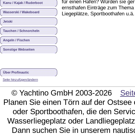
für einen Hafen? Würden sie ger
Kanu / Kajak / Ruderboot
ernsthafen Einträge zum Thema 
Wasserski / Wakeboard
Liegeplätze, Sportboothafen u.ä
Jetski
Tauchen / Schnorcheln
Angeln / Fischen
Sonstige Webseiten
Über Profinautic
Seite hinzufügen/ändern
© Yachtino GmbH 2003-2026
Seit
Planen Sie einen Törn auf der Ostsee
oder Sportboothafen, die den Servic
Wasserliegeplatz oder Landliegeplatz 
Dann suchen Sie in unserem nautis