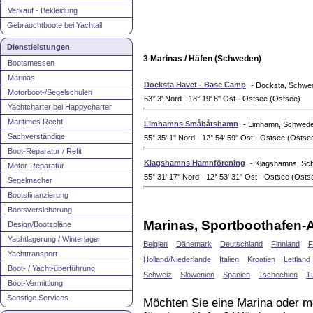
Verkauf - Bekleidung
Gebrauchtboote bei Yachtall
Dienstleistungen
3 Marinas / Häfen (Schweden)
Bootsmessen
Marinas
Docksta Havet - Base Camp
- Docksta, Schwe
Motorboot-/Segelschulen
63° 3' Nord - 18° 19' 8'' Ost - Ostsee (Ostsee)
Yachtcharter bei Happycharter
Maritimes Recht
Limhamns Småbåtshamn
- Limhamn, Schwed
Sachverständige
55° 35' 1'' Nord - 12° 54' 59'' Ost - Ostsee (Ostse
Boot-Reparatur / Refit
Klagshamns Hamnförening
- Klagshamns, S
Motor-Reparatur
55° 31' 17'' Nord - 12° 53' 31'' Ost - Ostsee (Osts
Segelmacher
Bootsfinanzierung
Bootsversicherung
Marinas, Sportboothafen-A
Design/Bootspläne
Yachtlagerung / Winterlager
Belgien
Dänemark
Deutschland
Finnland
F
Yachttransport
Holland/Niederlande
Italien
Kroatien
Lettland
Boot- / Yacht-überführung
Schweiz
Slowenien
Spanien
Tschechien
T
Boot-Vermittlung
Sonstige Services
Möchten Sie eine Marina oder m