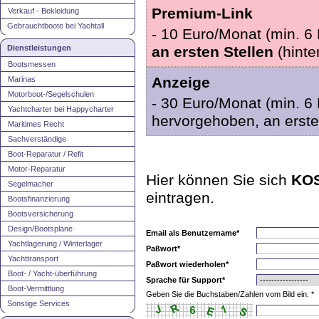
Premium-Link
Verkauf - Bekleidung
Gebrauchtboote bei Yachtall
- 10 Euro/Monat (min. 6 M
Dienstleistungen
an ersten Stellen
(hinte
Bootsmessen
Anzeige
Marinas
Motorboot-/Segelschulen
- 30 Euro/Monat (min. 6 
Yachtcharter bei Happycharter
hervorgehoben, an erste
Maritimes Recht
Sachverständige
Boot-Reparatur / Refit
Motor-Reparatur
Hier können Sie sich
KO
Segelmacher
eintragen.
Bootsfinanzierung
Bootsversicherung
Design/Bootspläne
Email als Benutzername*
Yachtlagerung / Winterlager
Paßwort*
Yachttransport
Paßwort wiederholen*
Boot- / Yacht-überführung
Sprache für Support*
Boot-Vermittlung
Geben Sie die Buchstaben/Zahlen vom Bild ein: *
Sonstige Services