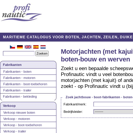
MARITIEME CATALOGUS VOOR BOTEN, JACHTEN, ZEILEN, DUIKE
Motorjachten (met kajui
boten-bouw en werven
Fabrikanten
Zoekt u een bepaalde scheepswe
Fabrikanten - boten
Profinautic vindt u veel botenb
Fabrikanten - motoren
motorjachten (met kajuit) of and
Fabrikanten - boot-toebehoren
zoekt - op Profinautic vindt u (bi
Fabrikanten - trailer
Fabrikanten - bekleding
Zoek jachtbouw - boot-fabrikanten - bote
Fabrikant/merk:
Verkoop
Bedrijfsleider:
Verkoop nieuwe boten
Verkoop - motoren
Verkoop - boot-toebehoren
Verkoop - trailer