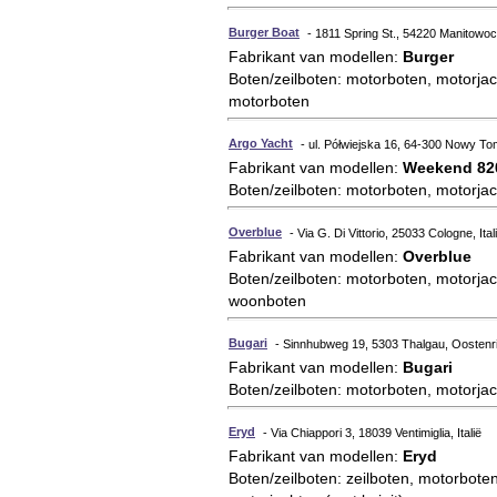
Burger Boat
- 1811 Spring St., 54220 Manitowoc
Fabrikant van modellen:
Burger
Boten/zeilboten: motorboten, motorjac
motorboten
Argo Yacht
- ul. Półwiejska 16, 64-300 Nowy To
Fabrikant van modellen:
Weekend 820
Boten/zeilboten: motorboten, motorjac
Overblue
- Via G. Di Vittorio, 25033 Cologne, Ital
Fabrikant van modellen:
Overblue
Boten/zeilboten: motorboten, motorjac
woonboten
Bugari
- Sinnhubweg 19, 5303 Thalgau, Oostenri
Fabrikant van modellen:
Bugari
Boten/zeilboten: motorboten, motorjac
Eryd
- Via Chiappori 3, 18039 Ventimiglia, Italië
Fabrikant van modellen:
Eryd
Boten/zeilboten: zeilboten, motorboten