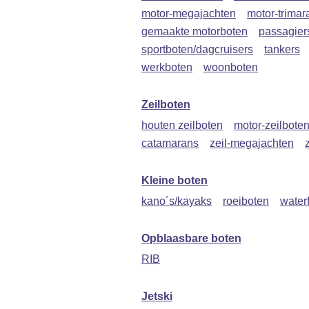
motor-megajachten
motor-trimar
gemaakte motorboten
passagie
sportboten/dagcruisers
tankers
werkboten
woonboten
Zeilboten
houten zeilboten
motor-zeilbote
catamarans
zeil-megajachten
Kleine boten
kano´s/kayaks
roeiboten
water
Opblaasbare boten
RIB
Jetski