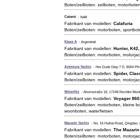
Boten/zeilboten: zeilboten, motorboten
Catarsi
- Italië
Fabrikant van modellen:
Calafuria
Boten/zeilboten: motorboten, sportbot
Klase A
- Argentinië
Fabrikant van modellen:
Hunter, K42,
Boten/zeilboten: motorboten, motorjac
Aventura Yachts
- Het Oude Diep 7 D, 8064 PN 
Fabrikant van modellen:
Spider, Clas
Boten/zeilboten: motorboten, motorjac
Woterfitz
- Ahornstraße 18, 17248 Rechlin/ Mürit
Fabrikant van modellen:
Voyager 860
Boten/zeilboten: motorboten, kleine bo
woonboten, waterfietsen
Mazarin Yachts
- No. 16 Huihai Road, Qingdao,
Fabrikant van modellen:
The Mazarin
Boten/zeilboten: motorboten, motorjac