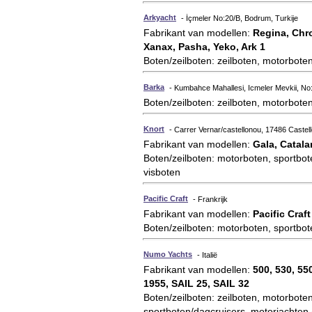
Arkyacht
- İçmeler No:20/B, Bodrum, Turkije
Fabrikant van modellen:
Regina, Chr
Xanax, Pasha, Yeko, Ark 1
Boten/zeilboten: zeilboten, motorboten
Barka
- Kumbahce Mahallesi, Icmeler Mevkii, No
Boten/zeilboten: zeilboten, motorboten
Knort
- Carrer Vernar/castellonou, 17486 Castel
Fabrikant van modellen:
Gala, Catala
Boten/zeilboten: motorboten, sportbote
visboten
Pacific Craft
- Frankrijk
Fabrikant van modellen:
Pacific Craft
Boten/zeilboten: motorboten, sportbot
Numo Yachts
- Italië
Fabrikant van modellen:
500, 530, 550
1955, SAIL 25, SAIL 32
Boten/zeilboten: zeilboten, motorboten,
sportboten/dagcruisers, motorjachten (