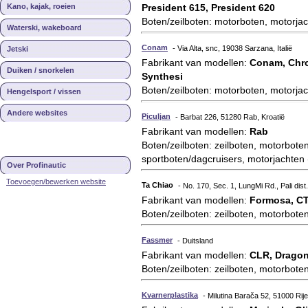
Kano, kajak, roeien
President 615, President 620
Boten/zeilboten: motorboten, motorjac
Waterski, wakeboard
Conam
- Via Alta, snc, 19038 Sarzana, Italië
Jetski
Fabrikant van modellen:
Conam, Chro
Duiken / snorkelen
Synthesi
Boten/zeilboten: motorboten, motorjac
Hengelsport / vissen
Andere websites
Piculjan
- Barbat 226, 51280 Rab, Kroatië
Fabrikant van modellen:
Rab
Boten/zeilboten: zeilboten, motorboten
sportboten/dagcruisers, motorjachten (
Over Profinautic
Toevoegen/bewerken website
Ta Chiao
- No. 170, Sec. 1, LungMi Rd., Pali dist
Fabrikant van modellen:
Formosa, CT
Boten/zeilboten: zeilboten, motorboten
Fassmer
- Duitsland
Fabrikant van modellen:
CLR, Dragon
Boten/zeilboten: zeilboten, motorboten
Kvarnerplastika
- Milutina Barača 52, 51000 Rije