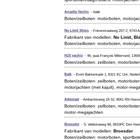
Arcadia Yachts
- Italië
Boten/zeilboten: motorboten, motorjac
No Limit Ships
- Friesestraatweg 207-2, 9743 
Fabrikant van modellen:
No Limit, Bl
Boten/zeilboten: motorboten, motorjac
H2X yachts
- 46, quai François Mitterrand, 13600
Boten/zeilboten: zeilboten, motorboten
Balk
- Evert Bakkerkade 1, 8321 KC Urk, Neder
Boten/zeilboten: zeilboten, motorboten
motorjachten (met kajuit), motor-meg
Admiraal
- Ambachtsweg 18-32, 8061 RN Hassel
Boten/zeilboten: zeilboten, motorboten,
motor-megajachten
Broesder
- S. Veldstraweg 98, 9833PC Den Ham
Fabrikant van modellen:
Broesder
Boten/zeilboten: motorboten, sportbot