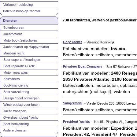
Verkoop - bekleding
Boten te koop op Yachtall
738 fabrikanten, werven of jachtbouw-bedri
Diensten
Botenbeurzen
Jachthavens
Motorboot-/zeilscholen
Cory Yachts
- Verenigd Koninkrijk
Jacht charter op Happycharter
Fabrikant van modellen:
Invicta
Maritiem recht
Boten/zeilboten: zeilboten, motorboten
Boot-experts / keuringen
Boot-reparaties / refit
Privateer Boat Company
- Box 57 Belhaven, 27
Motor reparaties
Fabrikant van modellen:
2400 Renega
2850 Privateer Atlantic, 2100 Roame
Zeilmakers
Boten/zeilboten: motorboten, opblaasb
Boot-financiering
motorjachten (met kajuit), visboten
Boot-verzekering
Design / boot ontwerpen
Sangermani
- Via dei Devoto 235, 16033 Lavagna
Winteropslag voor boten
Boten/zeilboten: zeilboten, motorboten
Jacht-transport
Overdracht boot / jacht
President Yachts
- No.151 Pingsha Vil., Jiangju
Boot-bemiddeling
Fabrikant van modellen:
Expedition 1
Andere diensten
President 42, President 47, Preside