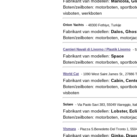
Fabrikant van modellen:
Maricola, G
Boten/zeilboten: motorboten, sportbote
visboten, werkboten
Orion Yachts
- 48300 Fethiye, Turkije
Fabrikant van modellen:
Dalos, Ghost
Boten/zeilboten: motorboten, motorjac
Cantieri Navali di Livorno / Plastik Livorno
- 
Fabrikant van modellen:
Space
Boten/zeilboten: motorboten, sportbot
World Cat
- 1090 West Saint James St., 27886 T
Fabrikant van modellen:
Cabin, Cent
Boten/zeilboten: motorboten, sportbote
visboten
Solare
- Via Paolo Savi 383, 55049 Viareggio, Ital
Fabrikant van modellen:
Lobster, Ecl
Boten/zeilboten: motorboten, motorjac
Vismara
- Piazza S.Benedetto Del Tronto 1, 55049
Fabrikant van modellen:
Ginko, Drago